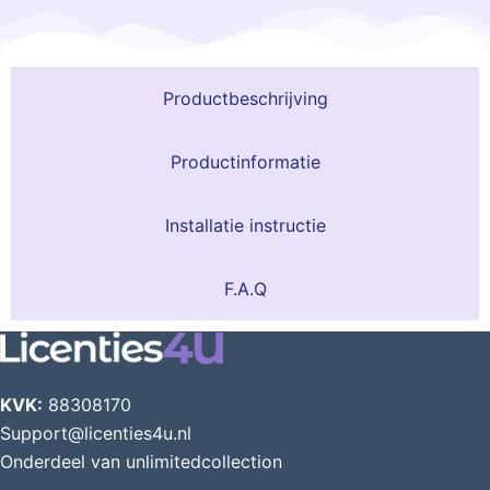
Productbeschrijving
Productinformatie
Installatie instructie
F.A.Q
KVK:
88308170
Support@licenties4u.nl
Onderdeel van unlimitedcollection