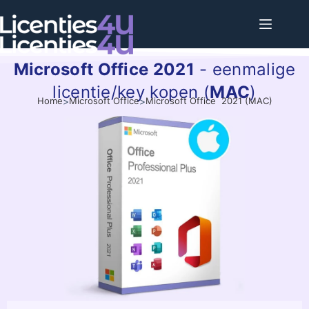
Microsoft Office 2021
- eenmalige
licentie/key kopen (
MAC
)
Home
>
Microsoft Office
>
Microsoft Office 2021 (MAC)